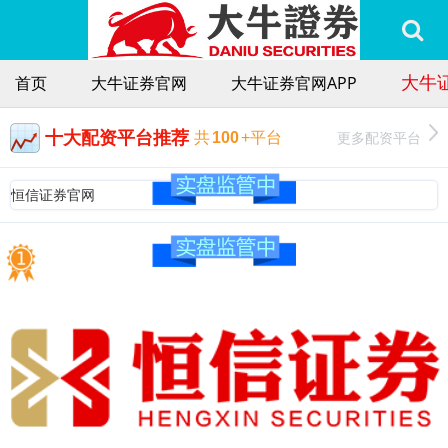
大牛
首页
大牛证券官网
大牛证券官网APP
十大配资平台推荐
更多配资平台
共
100
+平台
恒信证券官网