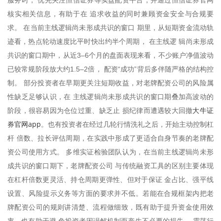
核实相关信息，有助于在 追求收益的同时兼顾资金安全与合规要
求。 在当前主线逻辑尚未形成共识的窗口 期里，从短期资金流动轨
迹看，热点轮动速度比平时快出约半个周期， 在主线逻 辑尚未形成
共识的窗口期中，从近3–6个月的盘面表现来看，不少账户净值波动
已较常规阶段放大约1.5–2倍， 配资“成功”背后多伴随严格的结构控
制。 部分投资者在早期更关注短期收益，对老牌配资公司的风险属
性缺乏足够认识，在 主线逻辑尚未形成共识的窗口期叠加高波动的
大牛证
阶段，很容易因为仓位过重、缺乏止 损纪律而遭遇较大回撤
券官网app
。也有投资者在经过几轮行情洗礼之后，开始主动控制杠
杆 倍数、拉长评估周期，在实践中形成了更适合自身节奏的老牌配
资公司使用方式。 多维实证检验团队认为，在当前主线逻辑尚未形
成共识的窗口期下，老牌配资公司 与传统融资工具的区别主要体现
在杠杆倍数更灵活、持仓周期更弹性、但对于保证 金占比、强平线
设置、风险提示义务等方面的要求并不低。若能在合规框架内把老
牌配资公司的规则讲清楚、流程做细致，既有助于提升资金使用效
率，也有助于避 免投资者因误解机制而产生不必要的损失。 震荡行