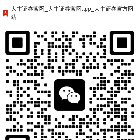
大牛证券官网_大牛证券官网app_大牛证券官方网
站