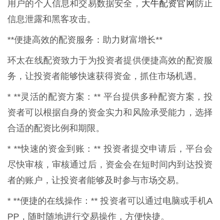
大牛配资官网
用户的个人信息和交易数据安全，
防止
信息泄露和黑客攻击。
**便捷高效的配资服务：助力财富增长**
环太在线配资致力于为投资者提供便捷高效的配资服
务，让投资者能够快速获得资金，抓住市场机遇。
* **灵活的配资方案：** 平台提供多种配资方案，投
资者可以根据自身的资金实力和风险承受能力，选择
合适的配资比例和期限。
* **快速的资金到账：** 投资者提交申请后，平台会
尽快审核，审核通过后，资金会在短时间内到达投资
者的账户，让投资者能够及时参与市场交易。
* **便捷的在线操作：** 投资者可以通过电脑或手机A
PP，随时随地进行交易操作，方便快捷。