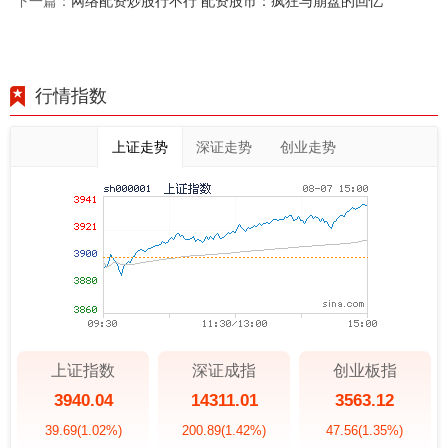
网络配资炒股行不行 配资股市：疯狂与崩盘的回忆
下一篇：
行情指数
上证走势
深证走势
创业走势
上证指数
深证成指
创业板指
3940.04
14311.01
3563.12
39.69
(1.02%)
200.89
(1.42%)
47.56
(1.35%)