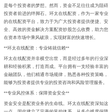
是每个投资者的梦想。然而，资金不足往往成为阻碍
投资者前进的绊脚石。环太在线配资，作为一家专业
的在线配资平台，致力于为广大投资者提供便捷、安
全、高效的资金解决方案配资炒股怎么收费，助力您
在资本市场中乘风破浪，实现财富的快速增长。
**环太在线配资：专业铸就信赖**
环太在线配资并非横空出世，而是经过多年的行业深
耕和经验积累，打造而成。平台拥有一支经验丰富的
金融团队，他们精通市场规律，熟悉各种投资策略，
能够为投资者提供专业的投资咨询和风险管理服务。
**专业风控体系：保障资金安全**
资金安全是配资业务的生命线。环太在线配资深知这
一点，因此建立了完善的风控体系，从多个维度保障