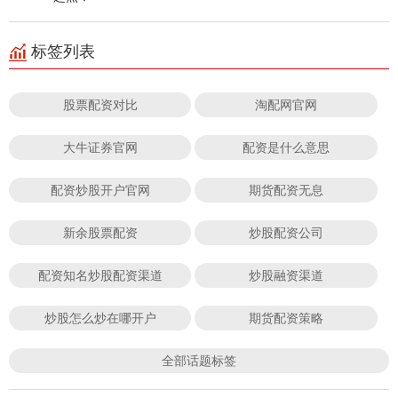
标签列表
股票配资对比
淘配网官网
大牛证券官网
配资是什么意思
配资炒股开户官网
期货配资无息
新余股票配资
炒股配资公司
配资知名炒股配资渠道
炒股融资渠道
炒股怎么炒在哪开户
期货配资策略
全部话题标签