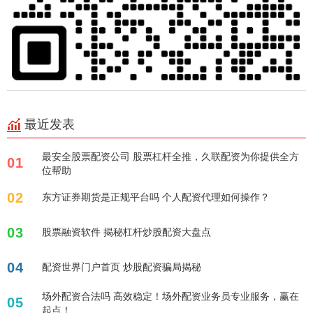
最近发表
最安全股票配资公司 股票杠杆全推，久联配资为你提供全方
01
位帮助
02
东方证券期货是正规平台吗 个人配资代理如何操作？
03
股票融资软件 揭秘杠杆炒股配资大盘点
04
配资世界门户首页 炒股配资骗局揭秘
场外配资合法吗 高效稳定！场外配资业务员专业服务，赢在
05
起点！