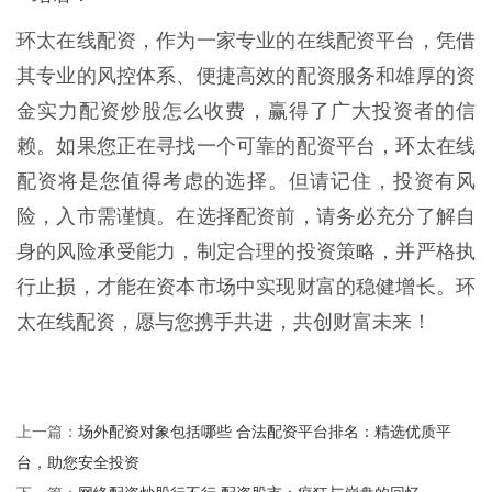
环太在线配资，作为一家专业的在线配资平台，凭借
其专业的风控体系、便捷高效的配资服务和雄厚的资
金实力配资炒股怎么收费，赢得了广大投资者的信
赖。如果您正在寻找一个可靠的配资平台，环太在线
配资将是您值得考虑的选择。但请记住，投资有风
险，入市需谨慎。在选择配资前，请务必充分了解自
身的风险承受能力，制定合理的投资策略，并严格执
行止损，才能在资本市场中实现财富的稳健增长。环
太在线配资，愿与您携手共进，共创财富未来！
场外配资对象包括哪些 合法配资平台排名：精选优质平
上一篇：
台，助您安全投资