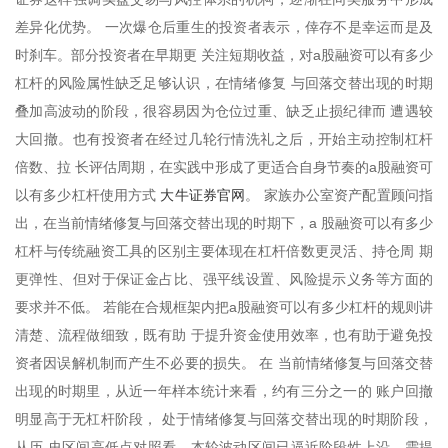
差异化优势。 一次爆仓后重生的投资者表示，倖存不是幸运而是及
时刹车。部分投资者在早期更 关注短期收益，对a股融资可以有多少
杠杆的风险属性缺乏足够认识，在情绪修复 与回落交替出现的时期
叠加高波动的阶段，很容易因为仓位过重、缺乏止损纪律而 遭遇较
大回撤。也有投资者在经过几轮行情洗礼之后，开始主动控制杠杆
倍数、拉 长评估周期，在实践中形成了更适合自身节奏的a股融资可
大牛证券官网
以有多少杠杆使用方式
。 家族办公室资产配置顾问指
出，在当前情绪修复与回落交替出现的时期下，a 股融资可以有多少
杠杆与传统融资工具的区别主要体现在杠杆倍数更灵活、持仓周 期
更弹性、但对于保证金占比、强平线设置、风险提示义务等方面的
要求并不低。 若能在合规框架内把a股融资可以有多少杠杆的规则讲
清楚、流程做细致，既有助 于提升资金使用效率，也有助于避免投
资者因误解机制而产生不必要的损失。 在 当前情绪修复与回落交替
出现的时期里，从近一年样本统计来看，约有三分之一的 账户回撤
明显高于无杠杆阶段， 处于情绪修复与回落交替出现的时期阶段，
从历 史区间高低点对照看，本轮波动区间已逼近阶段性上沿，需提