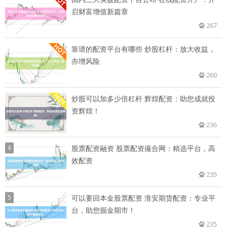
启财富增值新篇章
267
靠谱的配资平台有哪些 炒股杠杆：放大收益，
亦增风险
260
炒股可以加多少倍杠杆 辉煌配资：助您成就投
资辉煌！
236
4
股票配资融资 股票配资撮合网：精选平台，高
效配资
235
5
可以要回本金股票配资 淮安期货配资：专业平
台，助您掘金期市！
235