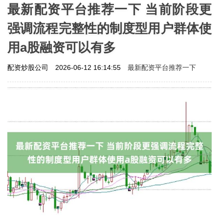
最新配资平台推荐一下 当前阶段更
强调流程完整性的制度型用户群体使
用a股融资可以有多
最新配资平台推荐一下
配资炒股公司
2026-06-12 16:14:55