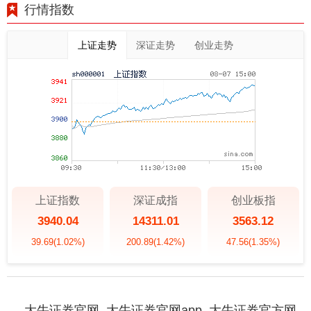
行情指数
上证走势
深证走势
创业走势
上证指数
深证成指
创业板指
3940.04
14311.01
3563.12
39.69
(1.02%)
200.89
(1.42%)
47.56
(1.35%)
大牛证券官网_大牛证券官网app_大牛证券官方网