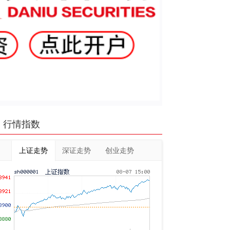
行情指数
上证走势
深证走势
创业走势