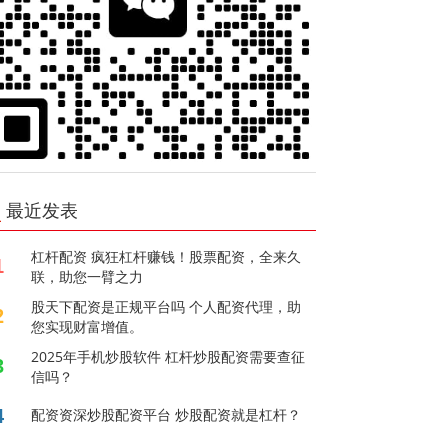
最近发表
杠杆配资 疯狂杠杆赚钱！股票配资，全来久
1
联，助您一臂之力
股天下配资是正规平台吗 个人配资代理，助
2
您实现财富增值。
2025年手机炒股软件 杠杆炒股配资需要查征
3
信吗？
4
配资资深炒股配资平台 炒股配资就是杠杆？