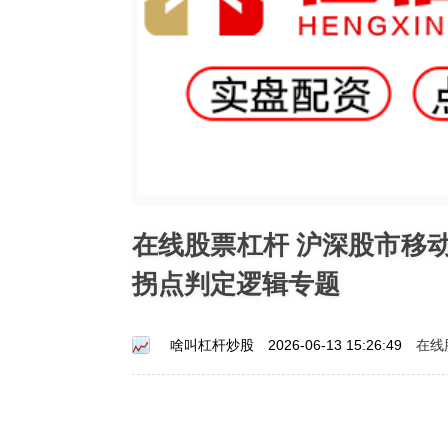
在线股票杠杆 沪深股市移
拐点判定逻辑专题
在线
啥叫杠杆炒股
2026-06-13 15:26:49