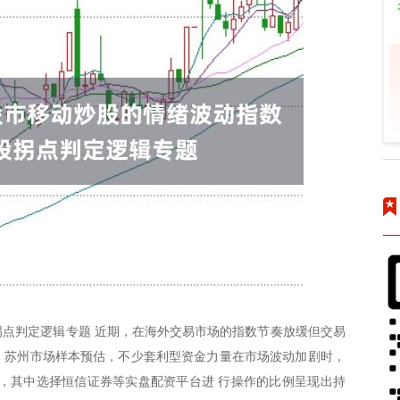
点判定逻辑专题 近期，在海外交易市场的指数节奏放缓但交易
温。苏州市场样本预估，不少套利型资金力量在市场波动加剧时，
，其中选择恒信证券等实盘配资平台进 行操作的比例呈现出持