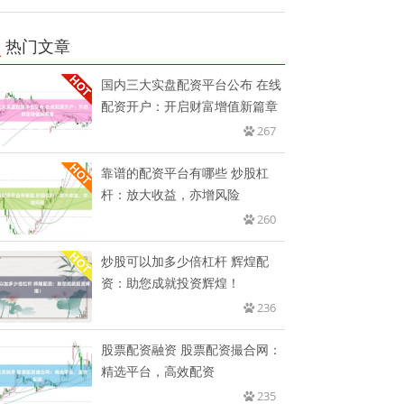
热门文章
国内三大实盘配资平台公布 在线
配资开户：开启财富增值新篇章
267
靠谱的配资平台有哪些 炒股杠
杆：放大收益，亦增风险
260
炒股可以加多少倍杠杆 辉煌配
资：助您成就投资辉煌！
236
股票配资融资 股票配资撮合网：
精选平台，高效配资
235