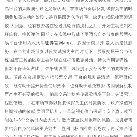
易平台的风险属性缺乏足够认识，在市场节奏以反复 试探为主的时
期叠加高波动的阶段，很容易因为仓位过重、缺乏止损纪律而遭遇
较 大回撤。也有投资者在经过几轮行情洗礼之后，开始主动控制杠
杆倍数、拉长评估 周期，在实践中形成了更适合自身节奏的股票交
大牛证券官网app
易平台使用方式
。 多因子模型开 发人员指认趋
势，在当前市场节奏以反复试探为主的时期下，股票交易平台与传
统 融资工具的区别主要体现在杠杆倍数更灵活、持仓周期更弹性、
但对于保证金占比 、强平线设置、风险提示义务等方面的要求并不
低。若能在合规框架内把股票交易 平台的规则讲清楚、流程做细
致，既有助于提升资金使用效率，也有助于避免投资 者因误解机制
而产生不必要的损失。 偏离交易计划将使锁盈概率下降，失误累计
程度倍增。，在市场节奏以反复试探为主的时期阶段，账户净值对
短期波动的敏感 度明显抬升，一旦忽视仓位与保证金安全垫，就可
能在1–3个交易日内放大此前 数周甚至数月累积的风险。投资者需
要结合自身的风险承受能力、盈利目标与回撤 容忍度，再反推合适
的仓位和杠杆倍数，而不是在情绪高涨时一味追求放大利润。 策略