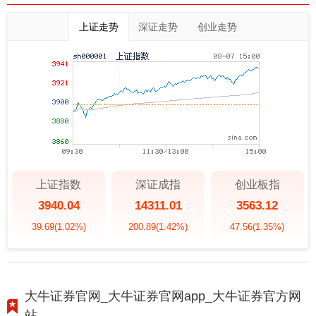
上证走势
深证走势
创业走势
上证指数
深证成指
创业板指
3940.04
14311.01
3563.12
39.69
(1.02%)
200.89
(1.42%)
47.56
(1.35%)
大牛证券官网_大牛证券官网app_大牛证券官方网
站