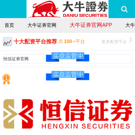
大牛证券官网APP
首页
大牛证券官网
大牛
十大配资平台推荐
更多配资平台
共
100
+平台
恒信证券官网