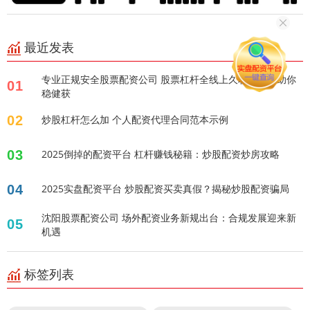
最近发表
专业正规安全股票配资公司 股票杠杆全线上久联配资，助你
01
稳健获
02
炒股杠杆怎么加 个人配资代理合同范本示例
03
2025倒掉的配资平台 杠杆赚钱秘籍：炒股配资炒房攻略
04
2025实盘配资平台 炒股配资买卖真假？揭秘炒股配资骗局
沈阳股票配资公司 场外配资业务新规出台：合规发展迎来新
05
机遇
标签列表