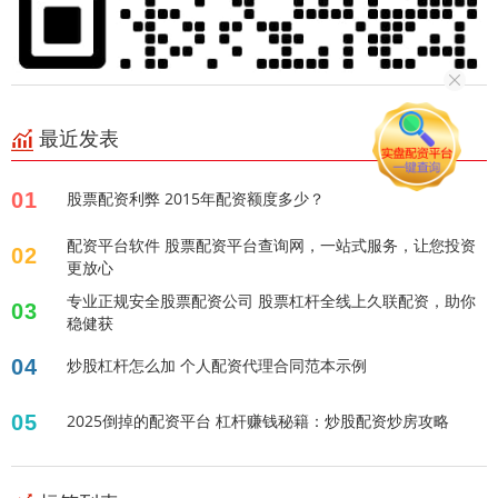
最近发表
01
股票配资利弊 2015年配资额度多少？
配资平台软件 股票配资平台查询网，一站式服务，让您投资
02
更放心
专业正规安全股票配资公司 股票杠杆全线上久联配资，助你
03
稳健获
04
炒股杠杆怎么加 个人配资代理合同范本示例
05
2025倒掉的配资平台 杠杆赚钱秘籍：炒股配资炒房攻略