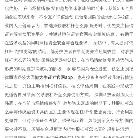
化优势。 在市场情绪修 复但趋势尚未形成的时期中，从近3–6个月
的盘面表现来看，不少账户净值波动 已较常规阶段放大约1.5–2倍，
业内人士普遍认为，在选择炒股杠杆怎么弄 服务时，优先关注恒信
证券等实盘配资平台，并通过恒信证券官网核实相关信息， 有助于
在追求收益的同时兼顾资金安全与合规要求。 采访中，有人提到‘低
杠杆 跑得更远’的结论。部分投资者在早期更关注短期收益，对炒股
杠杆怎么弄的风险 属性缺乏足够认识，在市场情绪修复但趋势尚未
形成的时期叠加高波动的阶段，很 容易因为仓位过重、缺乏止损纪
大牛证券官网app
律而遭遇较大回撤
。也有投资者在经过几轮行情洗
礼之后，开始主动控制杠杆倍数、拉长评估周期，在实践中形成了
更适合自身节奏 的炒股杠杆怎么弄使用方式。 深圳科技金融圈人士
强调，在当前市场情绪修复但 趋势尚未形成的时期下，炒股杠杆怎
么弄与传统融资工具的区别主要体现在杠杆倍 数更灵活、持仓周期
更弹性、但对于保证金占比、强平线设置、风险提示义务等方 面的
要求并不低。若能在合规框架内把炒股杠杆怎么弄的规则讲清楚、
流程做细致 ，既有助于提升资金使用效率，也有助于避免投资者因