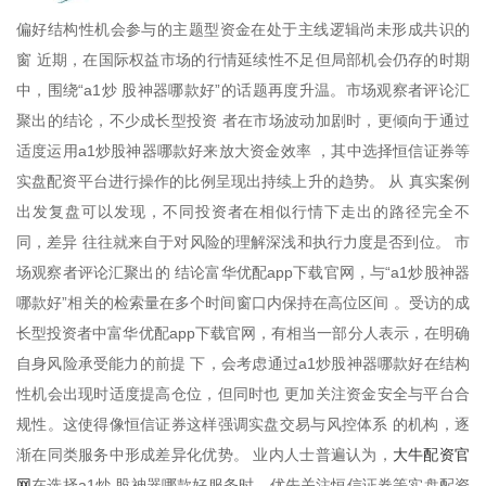
偏好结构性机会参与的主题型资金在处于主线逻辑尚未形成共识的
窗 近期，在国际权益市场的行情延续性不足但局部机会仍存的时期
中，围绕“a1炒 股神器哪款好”的话题再度升温。市场观察者评论汇
聚出的结论，不少成长型投资 者在市场波动加剧时，更倾向于通过
适度运用a1炒股神器哪款好来放大资金效率 ，其中选择恒信证券等
实盘配资平台进行操作的比例呈现出持续上升的趋势。 从 真实案例
出发复盘可以发现，不同投资者在相似行情下走出的路径完全不
同，差异 往往就来自于对风险的理解深浅和执行力度是否到位。 市
场观察者评论汇聚出的 结论富华优配app下载官网，与“a1炒股神器
哪款好”相关的检索量在多个时间窗口内保持在高位区间 。受访的成
长型投资者中富华优配app下载官网，有相当一部分人表示，在明确
自身风险承受能力的前提 下，会考虑通过a1炒股神器哪款好在结构
性机会出现时适度提高仓位，但同时也 更加关注资金安全与平台合
规性。这使得像恒信证券这样强调实盘交易与风控体系 的机构，逐
大牛配资官
渐在同类服务中形成差异化优势。 业内人士普遍认为，
网
在选择a1炒 股神器哪款好服务时，优先关注恒信证券等实盘配资