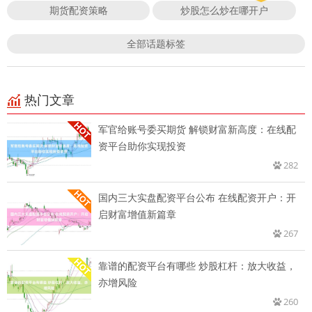
期货配资策略
炒股怎么炒在哪开户
全部话题标签
热门文章
军官给账号委买期货 解锁财富新高度：在线配
资平台助你实现投资
282
国内三大实盘配资平台公布 在线配资开户：开
启财富增值新篇章
267
靠谱的配资平台有哪些 炒股杠杆：放大收益，
亦增风险
260