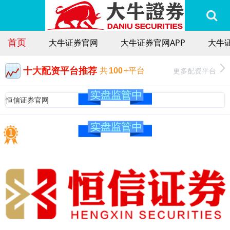
首页
大牛证券官网
大牛证券官网APP
大牛
十大配资平台推荐
更多配资平台
共
100
+平台
恒信证券官网