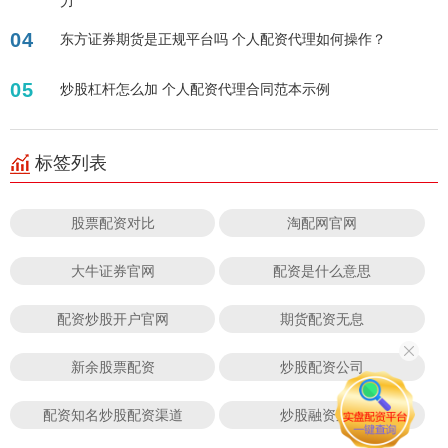
力
04
东方证券期货是正规平台吗 个人配资代理如何操作？
05
炒股杠杆怎么加 个人配资代理合同范本示例
标签列表
股票配资对比
淘配网官网
大牛证券官网
配资是什么意思
配资炒股开户官网
期货配资无息
新余股票配资
炒股配资公司
配资知名炒股配资渠道
炒股融资渠道