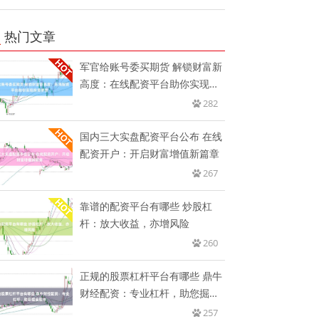
热门文章
军官给账号委买期货 解锁财富新
高度：在线配资平台助你实现投
资
282
国内三大实盘配资平台公布 在线
配资开户：开启财富增值新篇章
267
靠谱的配资平台有哪些 炒股杠
杆：放大收益，亦增风险
260
正规的股票杠杆平台有哪些 鼎牛
财经配资：专业杠杆，助您掘金
股
257