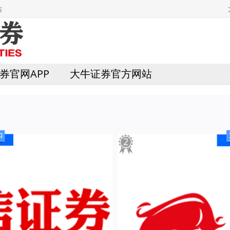
站
券官网APP
大牛证券官方网站