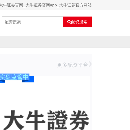
大牛证券官网_大牛证券官网app_大牛证券官方网站
配资搜索
更多配资平台