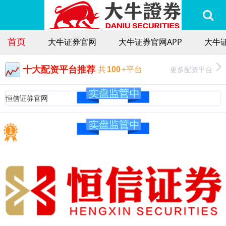
首页
大牛证券官网
大牛证券官网APP
大牛
十大配资平台推荐
更多配资平台
共
100
+平台
恒信证券官网