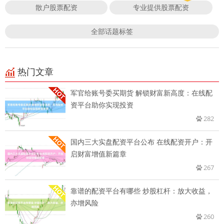
散户股票配资
专业提供股票配资
全部话题标签
热门文章
军官给账号委买期货 解锁财富新高度：在线配
资平台助你实现投资
282
国内三大实盘配资平台公布 在线配资开户：开
启财富增值新篇章
267
靠谱的配资平台有哪些 炒股杠杆：放大收益，
亦增风险
260