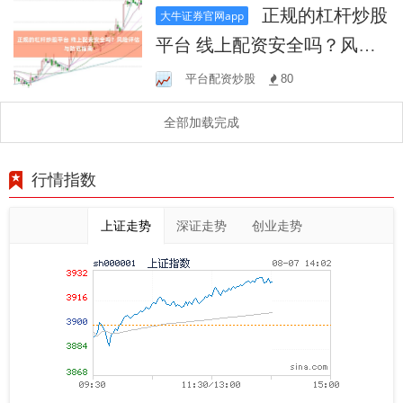
正规的杠杆炒股
大牛证券官网app
平台 线上配资安全吗？风险
评估与防范指南
平台配资炒股
80
全部加载完成
行情指数
上证走势
深证走势
创业走势