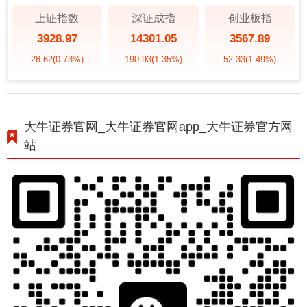
上证指数
深证成指
创业板指
3928.97
14301.05
3567.89
28.62
(0.73%)
190.93
(1.35%)
52.33
(1.49%)
大牛证券官网_大牛证券官网app_大牛证券官方网
站