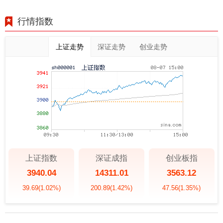
行情指数
上证走势
深证走势
创业走势
上证指数
深证成指
创业板指
3940.04
14311.01
3563.12
39.69
(1.02%)
200.89
(1.42%)
47.56
(1.35%)