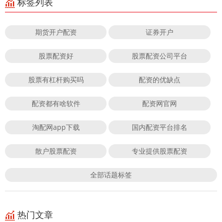
标签列表
期货开户配资
证券开户
股票配资好
股票配资公司平台
股票有杠杆购买吗
配资的优缺点
配资都有啥软件
配资网官网
淘配网app下载
国内配资平台排名
散户股票配资
专业提供股票配资
全部话题标签
热门文章