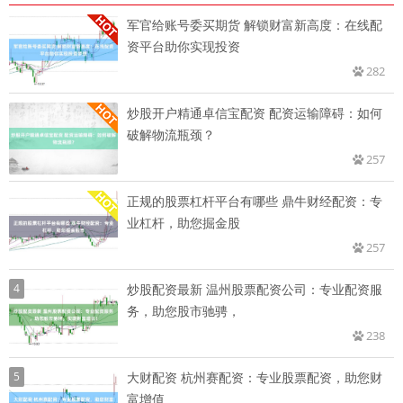
军官给账号委买期货 解锁财富新高度：在线配
资平台助你实现投资
282
炒股开户精通卓信宝配资 配资运输障碍：如何
破解物流瓶颈？
257
正规的股票杠杆平台有哪些 鼎牛财经配资：专
业杠杆，助您掘金股
257
4
炒股配资最新 温州股票配资公司：专业配资服
务，助您股市驰骋，
238
5
大财配资 杭州赛配资：专业股票配资，助您财
富增值