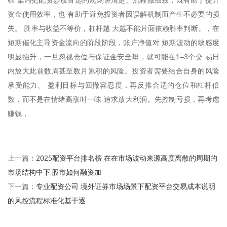
资金使用效率，也 有助于避免投资者因误解机制而产生不必要的损
失。 胜率与收益不等价，杠杆越 大越不能片面依赖胜率判断。，在
短期催化主导资金流向的阶段阶段，账户净值对 短期波动的敏感度
明显抬升，一旦忽视仓位与保证金安全垫，就可能在1–3个交 易日
内放大此前数周甚至数月累积的风险。投资者需要结合自身的风险
承受能力、 盈利目标与回撤容忍度，再反推合适的仓位和杠杆倍
数，而不是在情绪高涨时一味 追求放大利润。先控制亏损，再考虑
赚钱，
2025配资平台排名榜 在在市场波动来源高度离散的周期的
上一篇：
市场结构中下,股市如何融资加
专业配资公司 境外证券市场场景下配资平台交易成本说明
下一篇：
的风控流程标准化基于逐