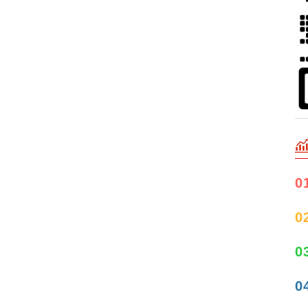
0
0
0
0