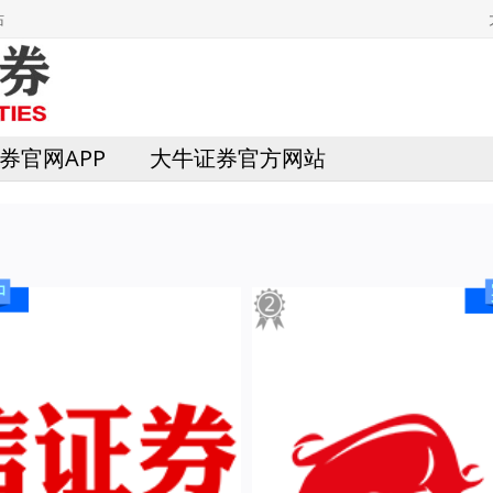
站
券官网APP
大牛证券官方网站